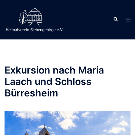
Zum
Inhalt
Suche
springen
Men
ums
Exkursion nach Maria
Laach und Schloss
Bürresheim