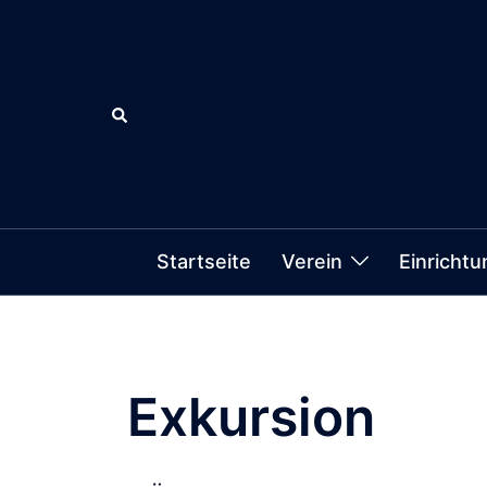
Zum
Inhalt
springen
Suche
Startseite
Verein
Einricht
Exkursion