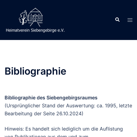
Zum
Inhalt
Suche
springen
Men
ums
Bibliographie
Bibliographie des Siebengebirgsraumes
(Ursprünglicher Stand der Auswertung: ca. 1995, letzte
Bearbeitung der Seite 26.10.2024)
Hinweis: Es handelt sich lediglich um die Auflistung
von Publikationan aus dem und zum